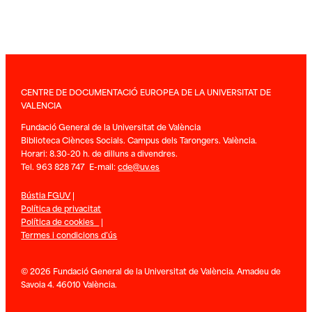
CENTRE DE DOCUMENTACIÓ EUROPEA DE LA UNIVERSITAT DE
VALENCIA
Fundació General de la Universitat de València
Biblioteca Ciènces Socials. Campus dels Tarongers. València.
Horari: 8.30-20 h. de dilluns a divendres.
Tel. 963 828 747 E-mail:
cde@uv.es
Bústia FGUV
|
Política de privacitat
Política de cookies
|
Termes i condicions d’ús
© 2026 Fundació General de la Universitat de València. Amadeu de
Savoia 4. 46010 València.