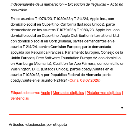
independiente de la numeración — Excepción de ilegalidad — Acto no
recurrible
En los asuntos T-1079/23, T-1080/23 y T-214/24,
Apple Inc.
, con
domicilio social en Cupertino, California (Estados Unidos), parte
demandante en los asuntos T-1079/23 y T-1080/23,
Apple Inc.
, con
domicilio social en Cupertino,
Apple Distribution International Ltd
,
con domicilio social en Cork (Irlanda), partes demandantes en el
asunto T-214/24, contra
Comisión Europea
, parte demandada,
apoyada por
República Francesa
,
Parlamento Europeo
,
Consejo de la
Unión Europea
,
Free Software Foundation Europe eV
, con domicilio
en Hamburgo (Alemania),
Coalition for App Fairness
, con domicilio en
Washington, D. C. (Estados Unidos), partes coadyuvantes en el
asunto T-1080/23, y por
República Federal de Alemania,
parte
coadyuvante en el asunto T-214/24
(
Curia, 08.07.2026
)
Etiquetado como:
Apple
|
Mercados digitales
|
Plataformas digitales
|
Sentencias
Artículos relacionados por etiqueta