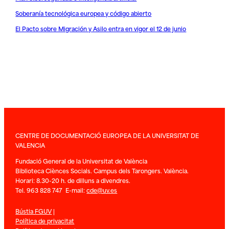
Soberanía tecnológica europea y código abierto
El Pacto sobre Migración y Asilo entra en vigor el 12 de junio
CENTRE DE DOCUMENTACIÓ EUROPEA DE LA UNIVERSITAT DE
VALENCIA
Fundació General de la Universitat de València
Biblioteca Ciènces Socials. Campus dels Tarongers. València.
Horari: 8.30-20 h. de dilluns a divendres.
Tel. 963 828 747 E-mail:
cde@uv.es
Bústia FGUV
|
Política de privacitat