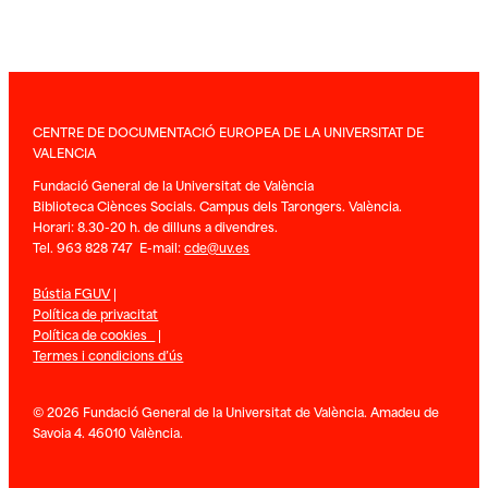
CENTRE DE DOCUMENTACIÓ EUROPEA DE LA UNIVERSITAT DE
VALENCIA
Fundació General de la Universitat de València
Biblioteca Ciènces Socials. Campus dels Tarongers. València.
Horari: 8.30-20 h. de dilluns a divendres.
Tel. 963 828 747 E-mail:
cde@uv.es
Bústia FGUV
|
Política de privacitat
Política de cookies
|
Termes i condicions d’ús
© 2026 Fundació General de la Universitat de València. Amadeu de
Savoia 4. 46010 València.