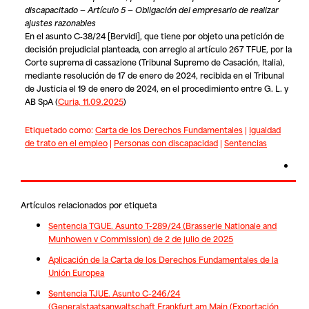
discapacitado — Artículo 5 — Obligación del empresario de realizar
ajustes razonables
En el asunto C‑38/24 [Bervidi], que tiene por objeto una petición de
decisión prejudicial planteada, con arreglo al artículo 267 TFUE, por la
Corte suprema di cassazione (Tribunal Supremo de Casación, Italia),
mediante resolución de 17 de enero de 2024, recibida en el Tribunal
de Justicia el 19 de enero de 2024, en el procedimiento entre
G. L.
y
AB SpA (
Curia, 11.09.2025
)
Etiquetado como:
Carta de los Derechos Fundamentales
|
Igualdad
de trato en el empleo
|
Personas con discapacidad
|
Sentencias
Artículos relacionados por etiqueta
Sentencia TGUE. Asunto T-289/24 (Brasserie Nationale and
Munhowen v Commission) de 2 de julio de 2025
Aplicación de la Carta de los Derechos Fundamentales de la
Unión Europea
Sentencia TJUE. Asunto C-246/24
(Generalstaatsanwaltschaft Frankfurt am Main (Exportación