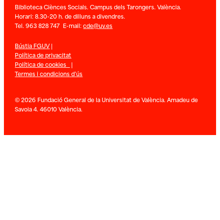
Biblioteca Ciènces Socials. Campus dels Tarongers. València.
Horari: 8.30-20 h. de dilluns a divendres.
Tel. 963 828 747 E-mail:
cde@uv.es
Bústia FGUV
|
Política de privacitat
Política de cookies
|
Termes i condicions d’ús
© 2026 Fundació General de la Universitat de València. Amadeu de
Savoia 4. 46010 València.