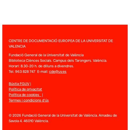
CENTRE DE DOCUMENTACIÓ EUROPEA DE LA UNIVERSITAT DE
VALENCIA
Fundació General de la Universitat de València
Biblioteca Ciènces Socials. Campus dels Tarongers. València.
Horari: 8.30-20 h. de dilluns a divendres.
Tel. 963 828 747 E-mail:
cde@uv.es
Bústia FGUV
|
Política de privacitat
Política de cookies
|
Termes i condicions d’ús
© 2026 Fundació General de la Universitat de València. Amadeu de
Savoia 4. 46010 València.