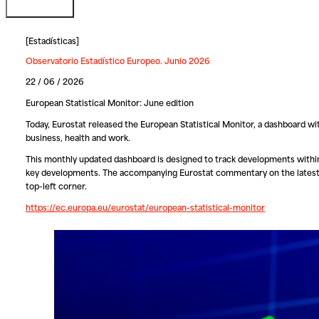
[
Estadísticas
]
Observatorio Estadístico Europeo. Junio 2026
22 / 06 / 2026
European Statistical Monitor: June edition
Today, Eurostat released the European Statistical Monitor, a dashboard w
business, health and work.
This monthly updated dashboard is designed to track developments within 
key developments. The accompanying Eurostat commentary on the latest d
top-left corner.
https://ec.europa.eu/eurostat/european-statistical-monitor