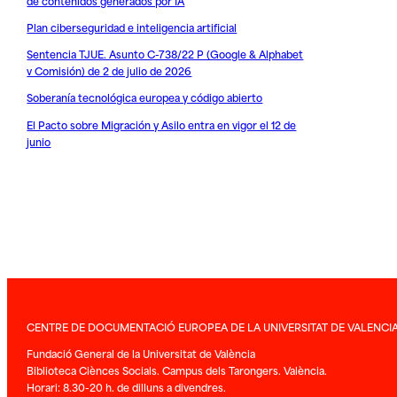
de contenidos generados por IA
Plan ciberseguridad e inteligencia artificial
Sentencia TJUE. Asunto C-738/22 P (Google & Alphabet
v Comisión) de 2 de julio de 2026
Soberanía tecnológica europea y código abierto
El Pacto sobre Migración y Asilo entra en vigor el 12 de
junio
CENTRE DE DOCUMENTACIÓ EUROPEA DE LA UNIVERSITAT DE VALENCI
Fundació General de la Universitat de València
Biblioteca Ciènces Socials. Campus dels Tarongers. València.
Horari: 8.30-20 h. de dilluns a divendres.