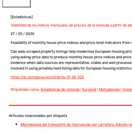
[
Estadísticas
]
Viabilidad de los índices mensuales de precios de la vivienda a partir de d
27 / 05 / 2026
Feasibility of monthly house price indices and price-level indicators fro
Can web-scraped property listings help modernise European housing price st
using asking-price data to produce monthly house price indices and price
evidence when data sources are representative, stable and well processed
involved in using privately held listing data for European housing statistics
https://ec.europa.eu/eurostat/ks-01-26-025
Etiquetado como:
Estadísticas de vivienda
|
Eurostat
|
Metodología
|
Vivie
Artículos relacionados por etiqueta
Metodología del transporte de mercancías por carretera. Edición r