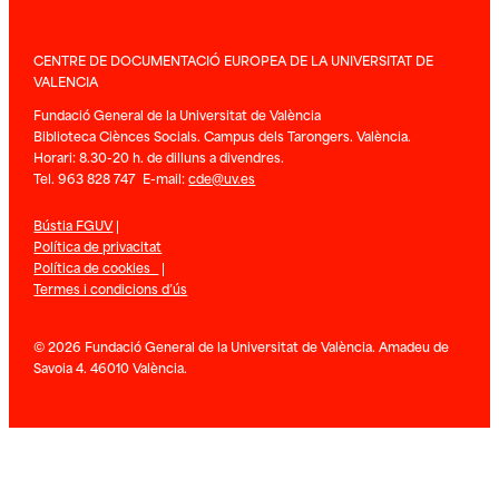
CENTRE DE DOCUMENTACIÓ EUROPEA DE LA UNIVERSITAT DE
VALENCIA
Fundació General de la Universitat de València
Biblioteca Ciènces Socials. Campus dels Tarongers. València.
Horari: 8.30-20 h. de dilluns a divendres.
Tel. 963 828 747 E-mail:
cde@uv.es
Bústia FGUV
|
Política de privacitat
Política de cookies
|
Termes i condicions d’ús
© 2026 Fundació General de la Universitat de València. Amadeu de
Savoia 4. 46010 València.