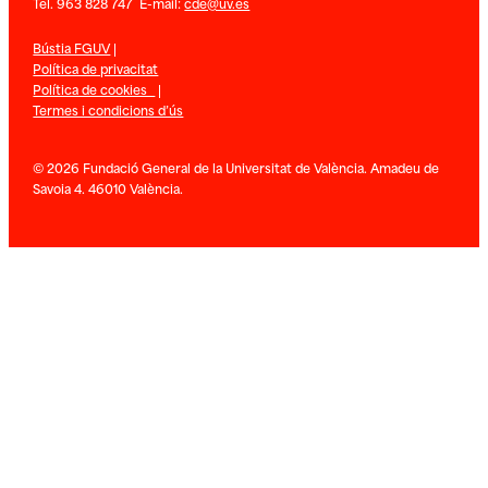
Tel. 963 828 747 E-mail:
cde@uv.es
Bústia FGUV
|
Política de privacitat
Política de cookies
|
Termes i condicions d’ús
© 2026 Fundació General de la Universitat de València. Amadeu de
Savoia 4. 46010 València.