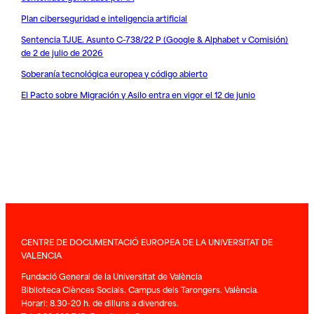
Plan ciberseguridad e inteligencia artificial
Sentencia TJUE. Asunto C-738/22 P (Google & Alphabet v Comisión)
de 2 de julio de 2026
Soberanía tecnológica europea y código abierto
El Pacto sobre Migración y Asilo entra en vigor el 12 de junio
CENTRE DE DOCUMENTACIÓ EUROPEA DE LA UNIVERSITAT DE
VALENCIA
Fundació General de la Universitat de València
Biblioteca Ciènces Socials. Campus dels Tarongers. València.
Horari: 8.30-20 h. de dilluns a divendres.