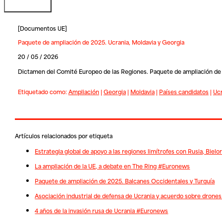
[
Documentos UE
]
Paquete de ampliación de 2025. Ucrania, Moldavia y Georgia
20 / 05 / 2026
Dictamen del Comité Europeo de las Regiones. Paquete de ampliación de 
Etiquetado como:
Ampliación
|
Georgia
|
Moldavia
|
Países candidatos
|
Ucr
Artículos relacionados por etiqueta
Estrategia global de apoyo a las regiones limítrofes con Rusia, Bielo
La ampliación de la UE, a debate en The Ring #Euronews
Paquete de ampliación de 2025. Balcanes Occidentales y Turquía
Asociación industrial de defensa de Ucrania y acuerdo sobre drone
4 años de la invasión rusa de Ucrania #Euronews