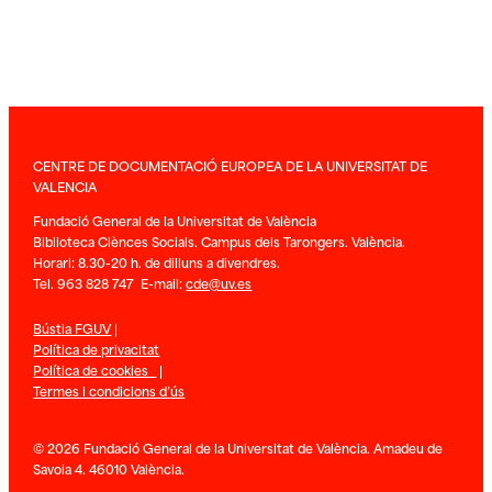
CENTRE DE DOCUMENTACIÓ EUROPEA DE LA UNIVERSITAT DE
VALENCIA
Fundació General de la Universitat de València
Biblioteca Ciènces Socials. Campus dels Tarongers. València.
Horari: 8.30-20 h. de dilluns a divendres.
Tel. 963 828 747 E-mail:
cde@uv.es
Bústia FGUV
|
Política de privacitat
Política de cookies
|
Termes i condicions d’ús
© 2026 Fundació General de la Universitat de València. Amadeu de
Savoia 4. 46010 València.