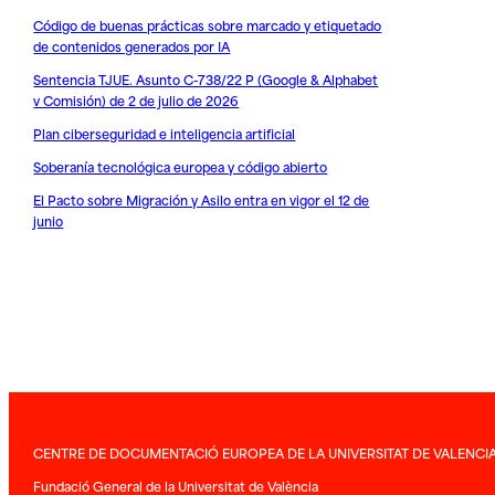
Código de buenas prácticas sobre marcado y etiquetado
de contenidos generados por IA
Sentencia TJUE. Asunto C-738/22 P (Google & Alphabet
v Comisión) de 2 de julio de 2026
Plan ciberseguridad e inteligencia artificial
Soberanía tecnológica europea y código abierto
El Pacto sobre Migración y Asilo entra en vigor el 12 de
junio
CENTRE DE DOCUMENTACIÓ EUROPEA DE LA UNIVERSITAT DE VALENCI
Fundació General de la Universitat de València