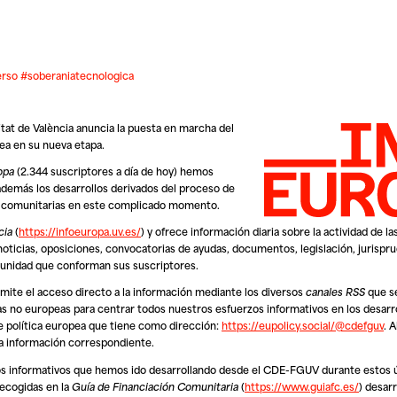
verso #soberaniatecnologica
itat de València anuncia la puesta en marcha del
ea en su nueva etapa.
opa
(2.344 suscriptores a día de hoy) hemos
emás los desarrollos derivados del proceso de
es comunitarias en este complicado momento.
cia
(
https://infoeuropa.uv.es/
) y ofrece información diaria sobre la actividad de la
oticias, oposiciones, convocatorias de ayudas, documentos, legislación, jurispru
omunidad que conforman sus suscriptores.
rmite el acceso directo a la información mediante los diversos
canales RSS
que s
s no europeas para centrar todos nuestros esfuerzos informativos en los desarro
e política europea que tiene como dirección:
https://eupolicy.social/@cdefguv
. 
 la información correspondiente.
s informativos que hemos ido desarrollando desde el CDE-FGUV durante estos ú
recogidas en la
Guía de Financiación Comunitaria
(
https://www.guiafc.es/
) desar