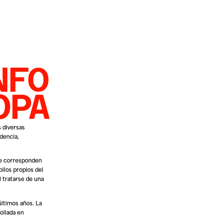
s diversas
dencia,
e corresponden
llos propios del
Al tratarse de una
ltimos años. La
rollada en