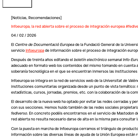
[
Noticias
,
Recomendaciones
]
Infoeuropa, la red abierta sobre el proceso de integración europea #fedi
04 / 02 / 2026
El
Centre de Documentació Europea
de la Fundació General de la Univers
servicio
Infoeuropa
de información sobre el proceso de integración europ
Después de treinta años editando el
boletín electrónico semanal Info-Eur
adecuado en formato web los contenidos del mismo tomando en cuenta ad
soberanía tecnológica en el que se encuentran inmersos las institucion
Infoeuropa
se integra en la red de servicios web de la
Universitat de Valèn
instituciones comunitarias organizada desde un punto de vista temático: n
estadísticas, cursos, jornadas, premios, etc. con la colaboración de la c
El desarrollo de la nueva web ha optado por evitar las redes cerradas y pe
con sus secciones. Hemos huido también de las redes sociales propietaria
fediverso
. En concreto podéis encontrarnos en el servicio de Mastodon d
red abierta no resulta necesario darse de alta en la misma para consultar
Con la puesta en marcha de
Infoeuropa
cerramos el triángulo de producto
información sobre las diversas líneas de ayuda de la Unión Europea están 