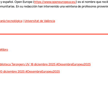
 y español.
Open Europe
(
https://www.openeuropeuv.es/
) es el nombre que reci
 comunitarias. En su redacción han intervenido una veintena de profesores proven
anía tecnológica
|
Universitat de València
 #libro
| Biblioteca Tarongers UV, 18 diciembre 2025 #DesembreEuropeu2025
 1-20 diciembre 2025 #DesembreEuropeu2025