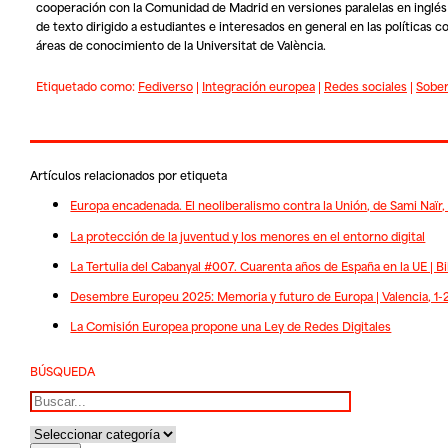
cooperación con la Comunidad de Madrid en versiones paralelas en inglés
de texto dirigido a estudiantes e interesados en general en las políticas
áreas de conocimiento de la Universitat de València.
Etiquetado como:
Fediverso
|
Integración europea
|
Redes sociales
|
Sober
Artículos relacionados por etiqueta
Europa encadenada. El neoliberalismo contra la Unión, de Sami Naïr,
La protección de la juventud y los menores en el entorno digital
La Tertulia del Cabanyal #007. Cuarenta años de España en la UE 
Desembre Europeu 2025: Memoria y futuro de Europa | Valencia,
La Comisión Europea propone una Ley de Redes Digitales
BÚSQUEDA
Buscar