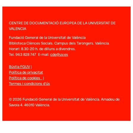
CENTRE DE DOCUMENTACIÓ EUROPEA DE LA UNIVERSITAT DE
VALENCIA
Fundació General de la Universitat de València
Biblioteca Ciènces Socials. Campus dels Tarongers. València.
Horari: 8.30-20 h. de dilluns a divendres.
Tel. 963 828 747 E-mail:
cde@uv.es
Bústia FGUV
|
Política de privacitat
Política de cookies
|
Termes i condicions d’ús
© 2026 Fundació General de la Universitat de València. Amadeu de
Savoia 4. 46010 València.