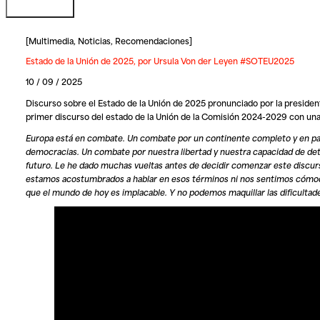
[
Multimedia
,
Noticias
,
Recomendaciones
]
Estado de la Unión de 2025, por Ursula Von der Leyen #SOTEU2025
10 / 09 / 2025
Discurso sobre el Estado de la Unión de 2025 pronunciado por la preside
primer discurso del estado de la Unión de la Comisión 2024-2029 con un
Europa está en combate. Un combate por un continente completo y en paz
democracias. Un combate por nuestra libertad y nuestra capacidad de de
futuro. Le he dado muchas vueltas antes de decidir comenzar este discurs
estamos acostumbrados a hablar en esos términos ni nos sentimos cómod
que el mundo de hoy es implacable. Y no podemos maquillar las dificultad