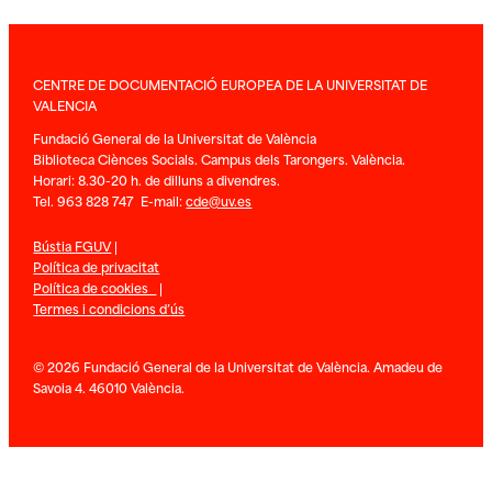
CENTRE DE DOCUMENTACIÓ EUROPEA DE LA UNIVERSITAT DE
VALENCIA
Fundació General de la Universitat de València
Biblioteca Ciènces Socials. Campus dels Tarongers. València.
Horari: 8.30-20 h. de dilluns a divendres.
Tel. 963 828 747 E-mail:
cde@uv.es
Bústia FGUV
|
Política de privacitat
Política de cookies
|
Termes i condicions d’ús
© 2026 Fundació General de la Universitat de València. Amadeu de
Savoia 4. 46010 València.