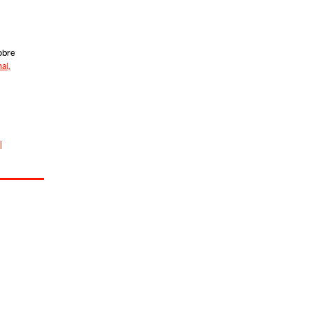
obre
al,
|