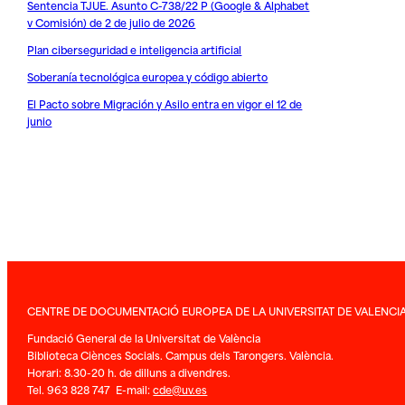
Sentencia TJUE. Asunto C-738/22 P (Google & Alphabet
v Comisión) de 2 de julio de 2026
Plan ciberseguridad e inteligencia artificial
Soberanía tecnológica europea y código abierto
El Pacto sobre Migración y Asilo entra en vigor el 12 de
junio
CENTRE DE DOCUMENTACIÓ EUROPEA DE LA UNIVERSITAT DE VALENCI
Fundació General de la Universitat de València
Biblioteca Ciènces Socials. Campus dels Tarongers. València.
Horari: 8.30-20 h. de dilluns a divendres.
Tel. 963 828 747 E-mail:
cde@uv.es