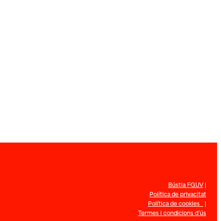
Bústia FGUV
|
Política de privacitat
Política de cookies
|
Termes i condicions d’ús