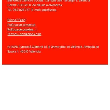
Biblioteca Ciènces Socials. Campus dels Tarongers. València.
Horari: 8.30-20 h. de dilluns a divendres.
Tel. 963 828 747 E-mail:
cde@uv.es
Bústia FGUV
|
Política de privacitat
Política de cookies
|
Termes i condicions d’ús
© 2026 Fundació General de la Universitat de València. Amadeu de
Savoia 4. 46010 València.