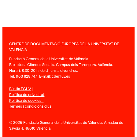
CENTRE DE DOCUMENTACIÓ EUROPEA DE LA UNIVERSITAT DE
VALENCIA
Fundació General de la Universitat de València
Biblioteca Ciènces Socials. Campus dels Tarongers. València.
Horari: 8.30-20 h. de dilluns a divendres.
Tel. 963 828 747 E-mail:
cde@uv.es
Bústia FGUV
|
Política de privacitat
Política de cookies
|
Termes i condicions d’ús
© 2026 Fundació General de la Universitat de València. Amadeu de
Savoia 4. 46010 València.