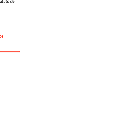
tatuto de
os