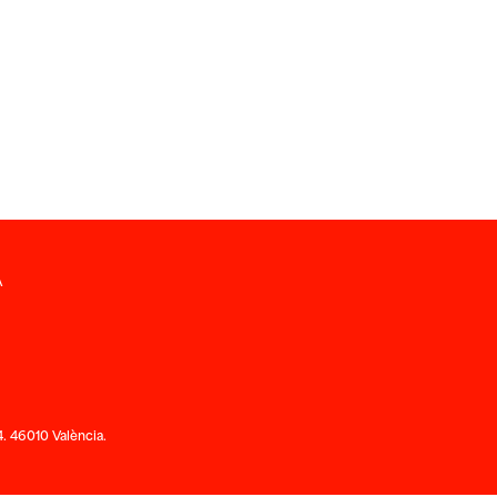
A
. 46010 València.