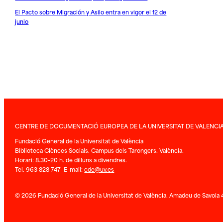
El Pacto sobre Migración y Asilo entra en vigor el 12 de
junio
CENTRE DE DOCUMENTACIÓ EUROPEA DE LA UNIVERSITAT DE VALENCI
Fundació General de la Universitat de València
Biblioteca Ciènces Socials. Campus dels Tarongers. València.
Horari: 8.30-20 h. de dilluns a divendres.
Tel. 963 828 747 E-mail:
cde@uv.es
© 2026 Fundació General de la Universitat de València. Amadeu de Savoia 4