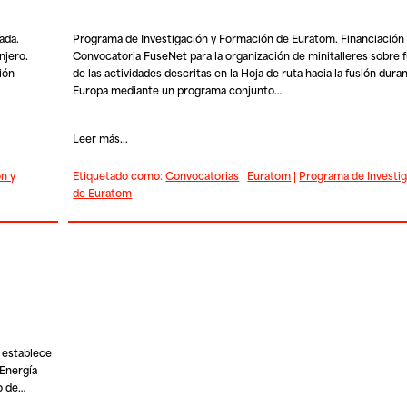
ada.
Programa de Investigación y Formación de Euratom. Financiación
njero.
Convocatoria FuseNet para la organización de minitalleres sobre f
ión
de las actividades descritas en la Hoja de ruta hacia la fusión dur
Europa mediante un programa conjunto…
Leer más...
n y
Etiquetado como:
Convocatorias
|
Euratom
|
Programa de Investi
de Euratom
 establece
 Energía
o de…