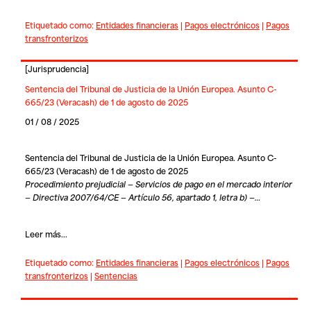
Etiquetado como:
Entidades financieras
|
Pagos electrónicos
|
Pagos
transfronterizos
[
Jurisprudencia
]
Sentencia del Tribunal de Justicia de la Unión Europea. Asunto C-
665/23 (Veracash) de 1 de agosto de 2025
01 / 08 / 2025
Sentencia del Tribunal de Justicia de la Unión Europea. Asunto C-
665/23 (Veracash) de 1 de agosto de 2025
Procedimiento prejudicial — Servicios de pago en el mercado interior
— Directiva 2007/64/CE — Artículo 56, apartado 1, letra b) —…
Leer más...
Etiquetado como:
Entidades financieras
|
Pagos electrónicos
|
Pagos
transfronterizos
|
Sentencias