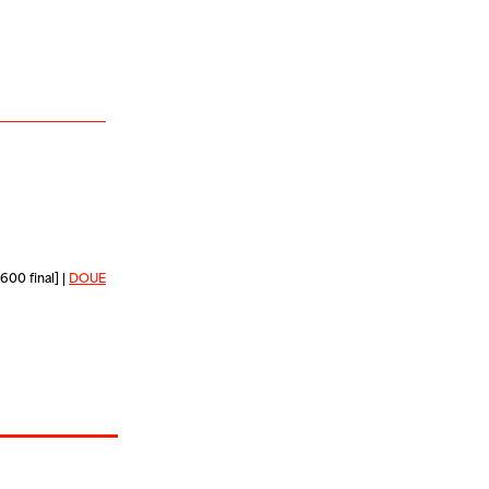
600 final] |
DOUE