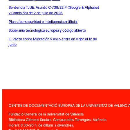
Sentencia TJUE. Asunto C-738/22 P (Google & Alphabet
v Comisión) de 2 de julio de 2026
Plan ciberseguridad e inteligencia artificial
Soberanía tecnológica europea y código abierto
El Pacto sobre Migración y Asilo entra en vigor el 12 de
junio
CENTRE DE DOCUMENTACIÓ EUROPEA DE LA UNIVERSITAT DE VALENCI
Fundació General de la Universitat de València
Biblioteca Ciènces Socials. Campus dels Tarongers. València.
Horari: 8.30-20 h. de dilluns a divendres.