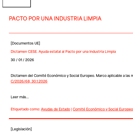
PACTO POR UNA INDUSTRIA LIMPIA
[
Documentos UE
]
Dictamen CESE. Ayuda estatal al Pacto por una Industria Limpia
30 / 01 / 2026
Dictamen del Comité Económico y Social Europeo. Marco aplicable a las me
C/2026/68, 30.1.2026
Leer más...
Etiquetado como:
Ayudas de Estado
|
Comité Económico y Social Europeo
[
Legislación
]