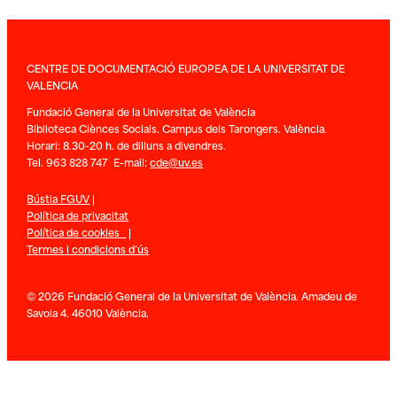
CENTRE DE DOCUMENTACIÓ EUROPEA DE LA UNIVERSITAT DE
VALENCIA
Fundació General de la Universitat de València
Biblioteca Ciènces Socials. Campus dels Tarongers. València.
Horari: 8.30-20 h. de dilluns a divendres.
Tel. 963 828 747 E-mail:
cde@uv.es
Bústia FGUV
|
Política de privacitat
Política de cookies
|
Termes i condicions d’ús
© 2026 Fundació General de la Universitat de València. Amadeu de
Savoia 4. 46010 València.