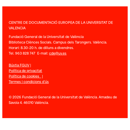
CENTRE DE DOCUMENTACIÓ EUROPEA DE LA UNIVERSITAT DE
VALENCIA
Fundació General de la Universitat de València
Biblioteca Ciènces Socials. Campus dels Tarongers. València.
Horari: 8.30-20 h. de dilluns a divendres.
Tel. 963 828 747 E-mail:
cde@uv.es
Bústia FGUV
|
Política de privacitat
Política de cookies
|
Termes i condicions d’ús
© 2026 Fundació General de la Universitat de València. Amadeu de
Savoia 4. 46010 València.