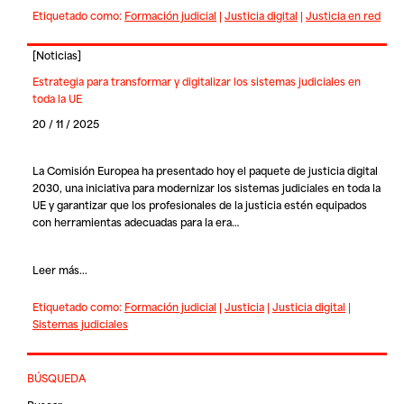
Etiquetado como:
Formación judicial
|
Justicia digital
|
Justicia en red
[
Noticias
]
Estrategia para transformar y digitalizar los sistemas judiciales en
toda la UE
20 / 11 / 2025
La Comisión Europea ha presentado hoy el paquete de justicia digital
2030, una iniciativa para modernizar los sistemas judiciales en toda la
UE y garantizar que los profesionales de la justicia estén equipados
con herramientas adecuadas para la era…
Leer más...
Etiquetado como:
Formación judicial
|
Justicia
|
Justicia digital
|
Sistemas judiciales
BÚSQUEDA