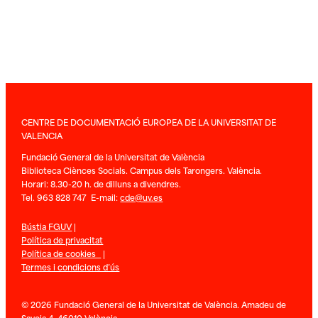
CENTRE DE DOCUMENTACIÓ EUROPEA DE LA UNIVERSITAT DE
VALENCIA
Fundació General de la Universitat de València
Biblioteca Ciènces Socials. Campus dels Tarongers. València.
Horari: 8.30-20 h. de dilluns a divendres.
Tel. 963 828 747 E-mail:
cde@uv.es
Bústia FGUV
|
Política de privacitat
Política de cookies
|
Termes i condicions d’ús
© 2026 Fundació General de la Universitat de València. Amadeu de
Savoia 4. 46010 València.