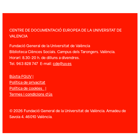
CENTRE DE DOCUMENTACIÓ EUROPEA DE LA UNIVERSITAT DE
VALENCIA
Fundació General de la Universitat de València
Biblioteca Ciènces Socials. Campus dels Tarongers. València.
Horari: 8.30-20 h. de dilluns a divendres.
Tel. 963 828 747 E-mail:
cde@uv.es
Bústia FGUV
|
Política de privacitat
Política de cookies
|
Termes i condicions d’ús
© 2026 Fundació General de la Universitat de València. Amadeu de
Savoia 4. 46010 València.