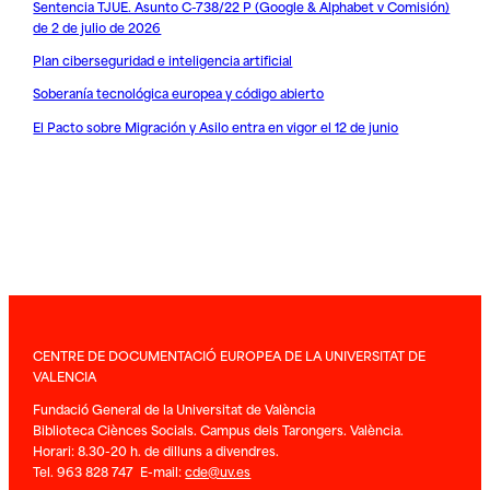
Sentencia TJUE. Asunto C-738/22 P (Google & Alphabet v Comisión)
de 2 de julio de 2026
Plan ciberseguridad e inteligencia artificial
Soberanía tecnológica europea y código abierto
El Pacto sobre Migración y Asilo entra en vigor el 12 de junio
CENTRE DE DOCUMENTACIÓ EUROPEA DE LA UNIVERSITAT DE
VALENCIA
Fundació General de la Universitat de València
Biblioteca Ciènces Socials. Campus dels Tarongers. València.
Horari: 8.30-20 h. de dilluns a divendres.
Tel. 963 828 747 E-mail:
cde@uv.es