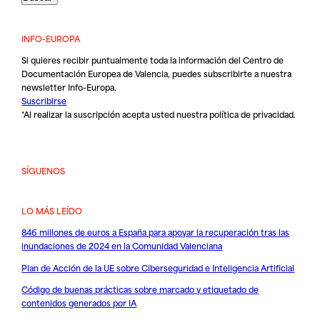
INFO-EUROPA
Si quieres recibir puntualmente toda la información del Centro de
Documentación Europea de Valencia, puedes subscribirte a nuestra
newsletter Info-Europa.
Suscribirse
*Al realizar la suscripción acepta usted nuestra
política de privacidad
.
SÍGUENOS
LO MÁS LEÍDO
846 millones de euros a España para apoyar la recuperación tras las
inundaciones de 2024 en la Comunidad Valenciana
Plan de Acción de la UE sobre Ciberseguridad e Inteligencia Artificial
Código de buenas prácticas sobre marcado y etiquetado de
contenidos generados por IA