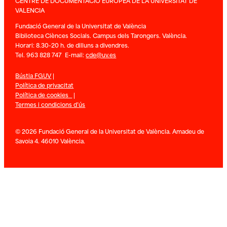
CENTRE DE DOCUMENTACIÓ EUROPEA DE LA UNIVERSITAT DE
VALENCIA
Fundació General de la Universitat de València
Biblioteca Ciènces Socials. Campus dels Tarongers. València.
Horari: 8.30-20 h. de dilluns a divendres.
Tel. 963 828 747 E-mail:
cde@uv.es
Bústia FGUV
|
Política de privacitat
Política de cookies
|
Termes i condicions d’ús
© 2026 Fundació General de la Universitat de València. Amadeu de
Savoia 4. 46010 València.