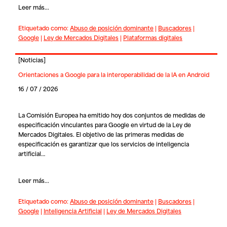
Leer más...
Etiquetado como:
Abuso de posición dominante
|
Buscadores
|
Google
|
Ley de Mercados Digitales
|
Plataformas digitales
[
Noticias
]
Orientaciones a Google para la interoperabilidad de la IA en Android
16 / 07 / 2026
La Comisión Europea ha emitido hoy dos conjuntos de medidas de
especificación vinculantes para Google en virtud de la Ley de
Mercados Digitales. El objetivo de las primeras medidas de
especificación es garantizar que los servicios de inteligencia
artificial…
Leer más...
Etiquetado como:
Abuso de posición dominante
|
Buscadores
|
Google
|
Inteligencia Artificial
|
Ley de Mercados Digitales