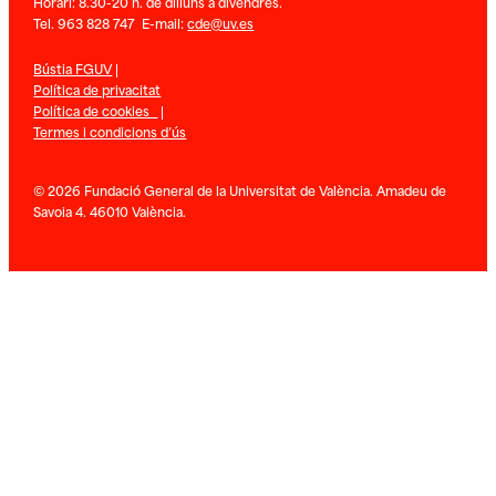
Horari: 8.30-20 h. de dilluns a divendres.
Tel. 963 828 747 E-mail:
cde@uv.es
Bústia FGUV
|
Política de privacitat
Política de cookies
|
Termes i condicions d’ús
© 2026 Fundació General de la Universitat de València. Amadeu de
Savoia 4. 46010 València.