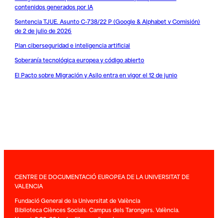
contenidos generados por IA
Sentencia TJUE. Asunto C-738/22 P (Google & Alphabet v Comisión)
de 2 de julio de 2026
Plan ciberseguridad e inteligencia artificial
Soberanía tecnológica europea y código abierto
El Pacto sobre Migración y Asilo entra en vigor el 12 de junio
CENTRE DE DOCUMENTACIÓ EUROPEA DE LA UNIVERSITAT DE
VALENCIA
Fundació General de la Universitat de València
Biblioteca Ciènces Socials. Campus dels Tarongers. València.