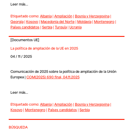
Leer más...
Etiquetado como:
Albania
|
Ampliación
|
Bosnia y Herzegovina
|
Georgia
|
Kosovo
|
Macedonia del Norte
|
Moldavia
|
Montenegro
|
Países candidatos
|
Serbia
|
Turquía
|
Ucrania
[
Documentos UE
]
La política de ampliación de la UE en 2025
04 / 11 / 2025
Comunicación de 2025 sobre la política de ampliación de la Unión
Europea |
COM(2025) 690 final, 04.11.2025
Leer más...
Etiquetado como:
Albania
|
Ampliación
|
Bosnia y Herzegovina
|
Kosovo
|
Montenegro
|
Países candidatos
|
Serbia
BÚSQUEDA