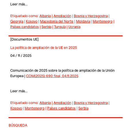
Leer más...
Etiquetado como:
Albania
|
Ampliación
|
Bosnia y Herzegovina
|
Georgia
|
Kosovo
|
Macedonia del Norte
|
Moldavia
|
Montenegro
|
Países candidatos
|
Serbia
|
Turquía
|
Ucrania
[
Documentos UE
]
La política de ampliación de la UE en 2025
04 / 11 / 2025
Comunicación de 2025 sobre la política de ampliación de la Unión
Europea |
COM(2025) 690 final, 04.11.2025
Leer más...
Etiquetado como:
Albania
|
Ampliación
|
Bosnia y Herzegovina
|
Kosovo
|
Montenegro
|
Países candidatos
|
Serbia
BÚSQUEDA