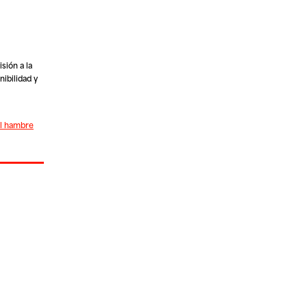
sión a la
nibilidad y
el hambre