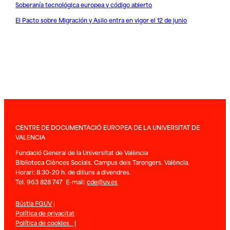
Soberanía tecnológica europea y código abierto
El Pacto sobre Migración y Asilo entra en vigor el 12 de junio
CENTRE DE DOCUMENTACIÓ EUROPEA DE LA UNIVERSITAT DE
VALENCIA
Fundació General de la Universitat de València
Biblioteca Ciènces Socials. Campus dels Tarongers. València.
Horari: 8.30-20 h. de dilluns a divendres.
Tel. 963 828 747 E-mail:
cde@uv.es
Bústia FGUV
|
Política de privacitat
Política de cookies
|