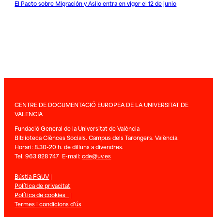
El Pacto sobre Migración y Asilo entra en vigor el 12 de junio
CENTRE DE DOCUMENTACIÓ EUROPEA DE LA UNIVERSITAT DE
VALENCIA
Fundació General de la Universitat de València
Biblioteca Ciènces Socials. Campus dels Tarongers. València.
Horari: 8.30-20 h. de dilluns a divendres.
Tel. 963 828 747 E-mail:
cde@uv.es
Bústia FGUV
|
Política de privacitat
Política de cookies
|
Termes i condicions d’ús