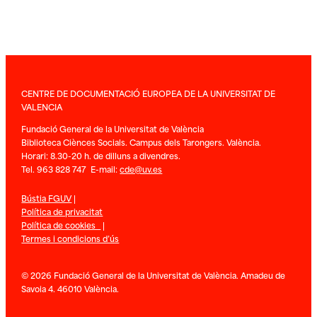
CENTRE DE DOCUMENTACIÓ EUROPEA DE LA UNIVERSITAT DE
VALENCIA
Fundació General de la Universitat de València
Biblioteca Ciènces Socials. Campus dels Tarongers. València.
Horari: 8.30-20 h. de dilluns a divendres.
Tel. 963 828 747 E-mail:
cde@uv.es
Bústia FGUV
|
Política de privacitat
Política de cookies
|
Termes i condicions d’ús
© 2026 Fundació General de la Universitat de València. Amadeu de
Savoia 4. 46010 València.