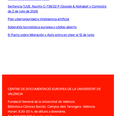
Sentencia TJUE. Asunto C-738/22 P (Google & Alphabet v Comisión)
de 2 de julio de 2026
Plan ciberseguridad e inteligencia artificial
Soberanía tecnológica europea y código abierto
El Pacto sobre Migración y Asilo entra en vigor el 12 de junio
CENTRE DE DOCUMENTACIÓ EUROPEA DE LA UNIVERSITAT DE
VALENCIA
Fundació General de la Universitat de València
Biblioteca Ciènces Socials. Campus dels Tarongers. València.
Horari: 8.30-20 h. de dilluns a divendres.