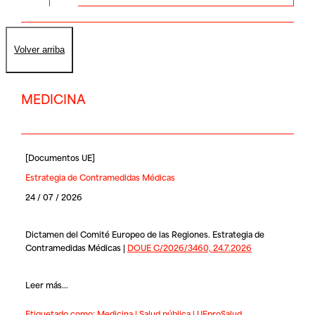
Volver arriba
MEDICINA
[
Documentos UE
]
Estrategia de Contramedidas Médicas
24 / 07 / 2026
Dictamen del Comité Europeo de las Regiones. Estrategia de
Contramedidas Médicas |
DOUE C/2026/3460, 24.7.2026
Leer más...
Etiquetado como:
Medicina
|
Salud pública
|
UEproSalud