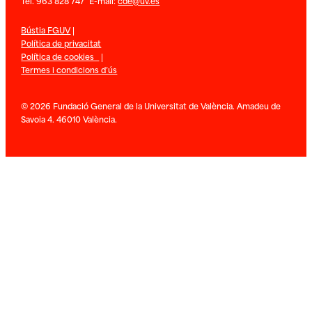
Tel. 963 828 747 E-mail:
cde@uv.es
Bústia FGUV
|
Política de privacitat
Política de cookies
|
Termes i condicions d’ús
© 2026 Fundació General de la Universitat de València. Amadeu de
Savoia 4. 46010 València.