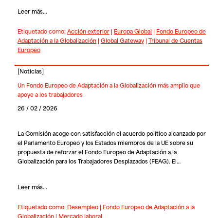
Leer más...
Etiquetado como:
Acción exterior
|
Europa Global
|
Fondo Europeo de
Adaptación a la Globalización
|
Global Gateway
|
Tribunal de Cuentas
Europeo
[
Noticias
]
Un Fondo Europeo de Adaptación a la Globalización más amplio que
apoye a los trabajadores
26 / 02 / 2026
La Comisión acoge con satisfacción el acuerdo político alcanzado por
el Parlamento Europeo y los Estados miembros de la UE sobre su
propuesta de reforzar el
Fondo Europeo de Adaptación a la
Globalización para los Trabajadores Desplazados
(
FEAG
). El…
Leer más...
Etiquetado como:
Desempleo
|
Fondo Europeo de Adaptación a la
Globalización
|
Mercado laboral