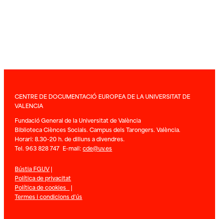
CENTRE DE DOCUMENTACIÓ EUROPEA DE LA UNIVERSITAT DE
VALENCIA
Fundació General de la Universitat de València
Biblioteca Ciènces Socials. Campus dels Tarongers. València.
Horari: 8.30-20 h. de dilluns a divendres.
Tel. 963 828 747 E-mail:
cde@uv.es
Bústia FGUV
|
Política de privacitat
Política de cookies
|
Termes i condicions d’ús