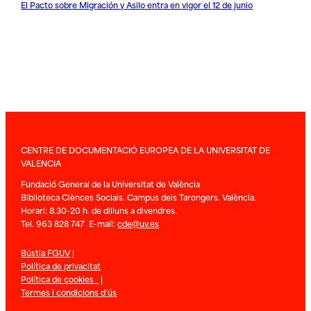
El Pacto sobre Migración y Asilo entra en vigor el 12 de junio
CENTRE DE DOCUMENTACIÓ EUROPEA DE LA UNIVERSITAT DE
VALENCIA
Fundació General de la Universitat de València
Biblioteca Ciènces Socials. Campus dels Tarongers. València.
Horari: 8.30-20 h. de dilluns a divendres.
Tel. 963 828 747 E-mail:
cde@uv.es
Bústia FGUV
|
Política de privacitat
Política de cookies
|
Termes i condicions d’ús