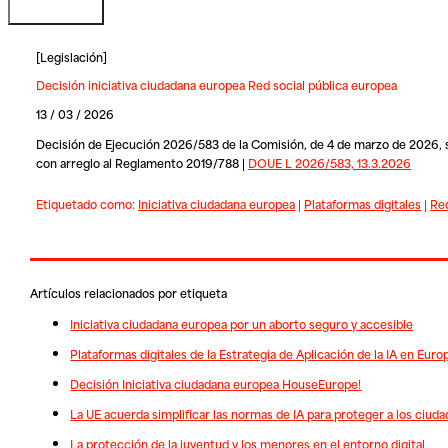
[
Legislación
]
Decisión iniciativa ciudadana europea Red social pública europea
13 / 03 / 2026
Decisión de Ejecución 2026/583 de la Comisión, de 4 de marzo de 2026, sob
con arreglo al Reglamento 2019/788 |
DOUE L 2026/583, 13.3.2026
Etiquetado como:
Iniciativa ciudadana europea
|
Plataformas digitales
|
Red
Artículos relacionados por etiqueta
Iniciativa ciudadana europea por un aborto seguro y accesible
Plataformas digitales de la Estrategia de Aplicación de la IA en Euro
Decisión Iniciativa ciudadana europea HouseEurope!
La UE acuerda simplificar las normas de IA para proteger a los ciud
La protección de la juventud y los menores en el entorno digital