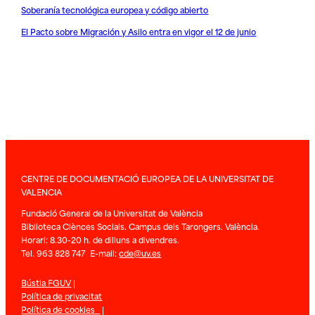
Soberanía tecnológica europea y código abierto
El Pacto sobre Migración y Asilo entra en vigor el 12 de junio
CENTRE DE DOCUMENTACIÓ EUROPEA DE LA UNIVERSITAT DE
VALENCIA
Fundació General de la Universitat de València
Biblioteca Ciènces Socials. Campus dels Tarongers. València.
Horari: 8.30-20 h. de dilluns a divendres.
Tel. 963 828 747 E-mail:
cde@uv.es
Bústia FGUV
|
Política de privacitat
Política de cookies
|