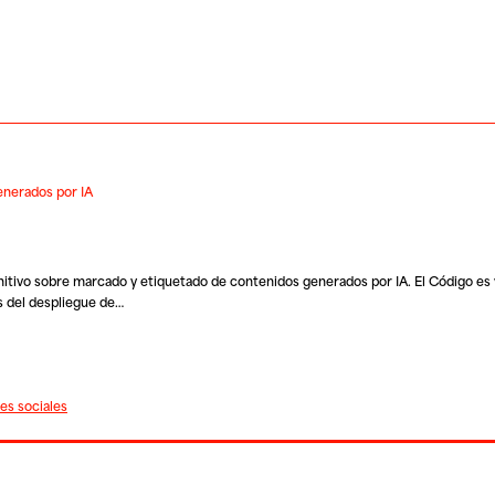
enerados por IA
nitivo sobre marcado y etiquetado de contenidos generados por IA
. El Código es
s del despliegue de…
es sociales