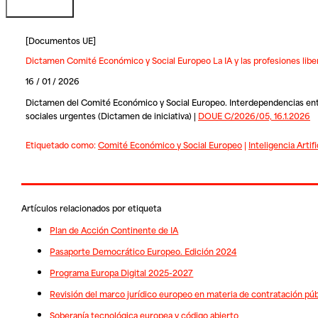
[
Documentos UE
]
Dictamen Comité Económico y Social Europeo La IA y las profesiones libe
16 / 01 / 2026
Dictamen del Comité Económico y Social Europeo. Interdependencias entre l
sociales urgentes (Dictamen de iniciativa) |
DOUE C/2026/05, 16.1.2026
Etiquetado como:
Comité Económico y Social Europeo
|
Inteligencia Artifi
Artículos relacionados por etiqueta
Plan de Acción Continente de IA
Pasaporte Democrático Europeo. Edición 2024
Programa Europa Digital 2025-2027
Revisión del marco jurídico europeo en materia de contratación púb
Soberanía tecnológica europea y código abierto