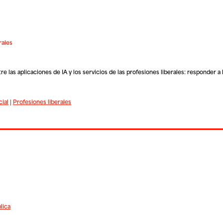
rales
as aplicaciones de IA y los servicios de las profesiones liberales: responder a
cial
|
Profesiones liberales
lica