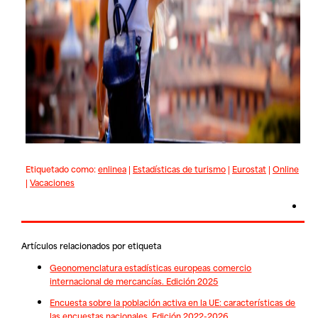
Etiquetado como:
enlinea
|
Estadísticas de turismo
|
Eurostat
|
Online
|
Vacaciones
Artículos relacionados por etiqueta
Geonomenclatura estadísticas europeas comercio
internacional de mercancías. Edición 2025
Encuesta sobre la población activa en la UE: características de
las encuestas nacionales. Edición 2022-2026