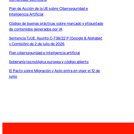
Plan de Acción de la UE sobre Ciberseguridad e
Inteligencia Artificial
Código de buenas prácticas sobre marcado y etiquetado
de contenidos generados por IA
Sentencia TJUE. Asunto C-738/22 P (Google & Alphabet
v Comisión) de 2 de julio de 2026
Plan ciberseguridad e inteligencia artificial
Soberanía tecnológica europea y código abierto
El Pacto sobre Migración y Asilo entra en vigor el 12 de
junio