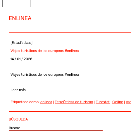
ENLINEA
[
Estadísticas
]
Viajes turísticos de los europeos #enlinea
14 / 01 / 2026
Viajes turísticos de los europeos #enlinea
Leer más...
Etiquetado como:
enlinea
|
Estadísticas de turismo
|
Eurostat
|
Online
|
Va
BÚSQUEDA
Buscar