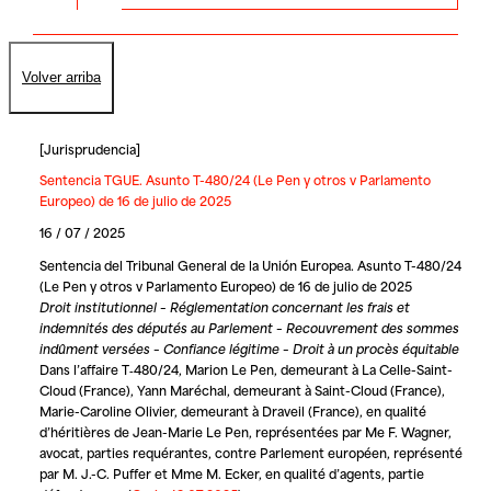
Volver arriba
[
Jurisprudencia
]
Sentencia TGUE. Asunto T-480/24 (Le Pen y otros v Parlamento
Europeo) de 16 de julio de 2025
16 / 07 / 2025
Sentencia del Tribunal General de la Unión Europea. Asunto T-480/24
(Le Pen y otros v Parlamento Europeo) de 16 de julio de 2025
Droit institutionnel – Réglementation concernant les frais et
indemnités des députés au Parlement – Recouvrement des sommes
indûment versées – Confiance légitime – Droit à un procès équitable
Dans l’affaire T‑480/24,
Marion Le Pen
, demeurant à La Celle-Saint-
Cloud (France),
Yann Maréchal
, demeurant à Saint-Cloud (France),
Marie-Caroline Olivier
, demeurant à Draveil (France), en qualité
d’héritières de
Jean-Marie Le Pen
, représentées par Me F. Wagner,
avocat, parties requérantes, contre Parlement européen, représenté
par M. J.-C. Puffer et Mme M. Ecker, en qualité d’agents, partie