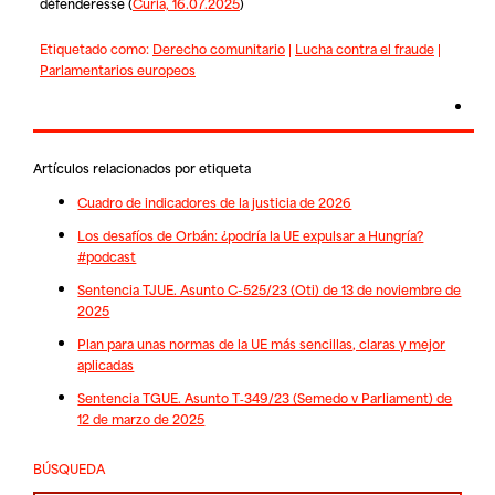
défenderesse
(
Curia, 16.07.2025
)
Etiquetado como:
Derecho comunitario
|
Lucha contra el fraude
|
Parlamentarios europeos
Artículos relacionados por etiqueta
Cuadro de indicadores de la justicia de 2026
Los desafíos de Orbán: ¿podría la UE expulsar a Hungría?
#podcast
Sentencia TJUE. Asunto C-525/23 (Oti) de 13 de noviembre de
2025
Plan para unas normas de la UE más sencillas, claras y mejor
aplicadas
Sentencia TGUE. Asunto T‑349/23 (Semedo v Parliament) de
12 de marzo de 2025
BÚSQUEDA