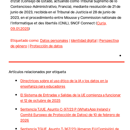
d’État (Consejo de Estado, actuando como Tribunal Supremo de lo
Contencioso-Administrativo, Francia), mediante resolución de 21 de
junio de 2023, recibida en el Tribunal de Justicia el 28 de junio de
2023, en el procedimiento entre
Mousse
y
Commission nationale de
l’informatique et des libertés (CNIL), SNCF Connect (
Curia,
09.01.2025
)
Etiquetado como:
Datos personales
|
Identidad digital
|
Perspectiva
de género
|
Protección de datos
Artículos relacionados por etiqueta
Directrices sobre el uso ético de la IA y los datos en la
enseñanza para educadores
El Sistema de Entradas y Salidas de la UE comienza a funcionar
el 12 de octubre de 2025
Sentencia TJUE. Asunto C-97/23 P (WhatsApp Ireland v
Comité Europeo de Protección de Datos) de 10 de febrero de
2026
Sentencia TGUE. Asunto T-367/23 (Amazon EU/Comisión) de