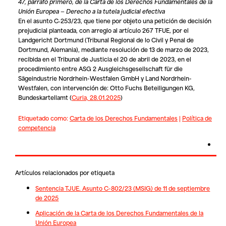
47, párrafo primero, de la Carta de los Derechos Fundamentales de la
Unión Europea — Derecho a la tutela judicial efectiva
En el asunto C‑253/23, que tiene por objeto una petición de decisión
prejudicial planteada, con arreglo al artículo 267 TFUE, por el
Landgericht Dortmund (Tribunal Regional de lo Civil y Penal de
Dortmund, Alemania), mediante resolución de 13 de marzo de 2023,
recibida en el Tribunal de Justicia el 20 de abril de 2023, en el
procedimiento entre
ASG 2 Ausgleichsgesellschaft für die
Sägeindustrie Nordrhein-Westfalen GmbH
y
Land Nordrhein-
Westfalen
, con intervención de:
Otto Fuchs Beteiligungen KG,
Bundeskartellamt (
Curia, 28.01.2025
)
Etiquetado como:
Carta de los Derechos Fundamentales
|
Política de
competencia
Artículos relacionados por etiqueta
Sentencia TJUE. Asunto C-802/23 (MSIG) de 11 de septiembre
de 2025
Aplicación de la Carta de los Derechos Fundamentales de la
Unión Europea