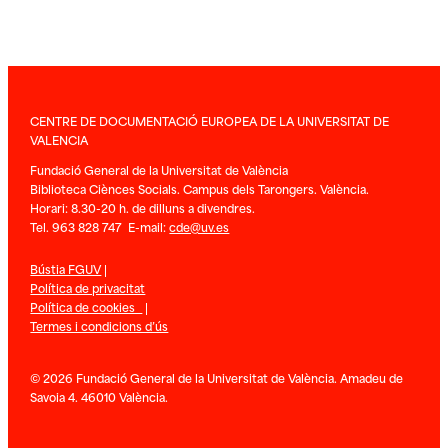
CENTRE DE DOCUMENTACIÓ EUROPEA DE LA UNIVERSITAT DE
VALENCIA
Fundació General de la Universitat de València
Biblioteca Ciènces Socials. Campus dels Tarongers. València.
Horari: 8.30-20 h. de dilluns a divendres.
Tel. 963 828 747 E-mail:
cde@uv.es
Bústia FGUV
|
Política de privacitat
Política de cookies
|
Termes i condicions d’ús
© 2026 Fundació General de la Universitat de València. Amadeu de
Savoia 4. 46010 València.